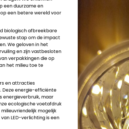
 op een duurzame en
 op een betere wereld voor
end biologisch afbreekbare
bewuste stap om de impact
ren. We geloven in het
uiling en zijn vastbesloten
 van verpakkingen die op
an het milieu toe te
rs en attracties
. Deze energie-efficiënte
ns energieverbruik, maar
onze ecologische voetafdruk
ilieuvriendelijk mogelijk
ik van LED-verlichting is een