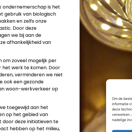
jk ondernemerschap is het
et gebruik van biologisch
bakken en zelfs onze
stic. Door deze
agen we bij aan de
ze afhankelijkheid van
 om zoveel mogelijk per
ar het werk te komen. Door
deren, verminderen we niet
we ook een gezonde
 van woon-werkverkeer op
Om de beste
informatie o
 we toegewijd aan het
deze techno
en op het gebied van
verwerken. 
nadelige in
oor deze initiatieven te
act hebben op het milieu,