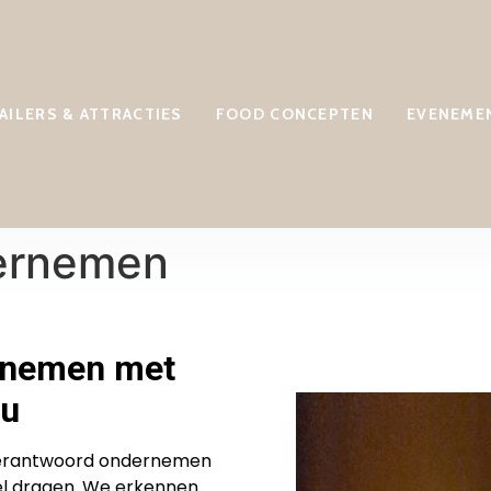
ILERS & ATTRACTIES
FOOD CONCEPTEN
EVENEME
ernemen
rnemen met
eu
 verantwoord ondernemen
el dragen. We erkennen