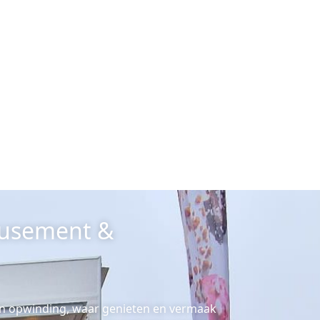
musement &
 en opwinding, waar genieten en vermaak