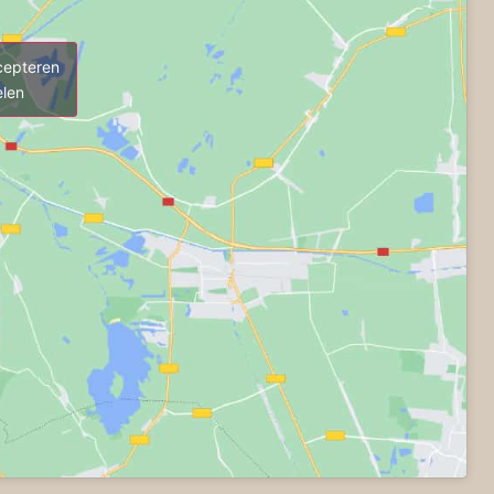
cepteren
elen