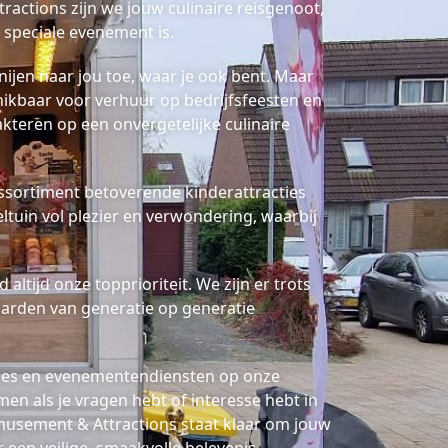
actions zijn we jouw culinaire reisgenoot,
 speciale evenement is.
nijen naar jou toe, waar je ook bent. Maar
schikbaar voor verhuur op bedrijfsfeesten en
kteren op een onvergetelijke culinaire
ssortiment betoverende kinderattracties
ltuin vol plezier en verwondering, waarbij
altijd onze topprioriteit. We zijn er trots
aarden van generatie op generatie
cties en evenementendiensten op onze
en als je vragen hebt of interesse hebt in
usement & Attractions staat klaar om jouw