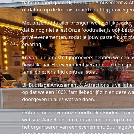
hand in hand gaan. Bij Buurlage Amusement & Attr
of dat nu op de kermis, markten of bij jouw eigen
Met onze foodtrailer brengen we heerlijke lekker
dat is nog niet alles! Onze foodtrailer is ook be
privé-evenementen, zodat je jouw gasten kunt tra
ervaring.
En voor de jongste fijnproevers hebben we een a
beschikbaar. Elk evenement verandert in een spee
familieplezier altijd centraal staat.
Bij Buurlage Amusement & Attractions is veiligheid 
op dat we een 100% familiebedrijf zijn en deze w
doorgeven in alles wat we doen.
Ontdek meer over onze foodtrailer, kinderattra
website. Aarzel niet om contact met ons op te nem
het organiseren van een evenement. Buurlage Am