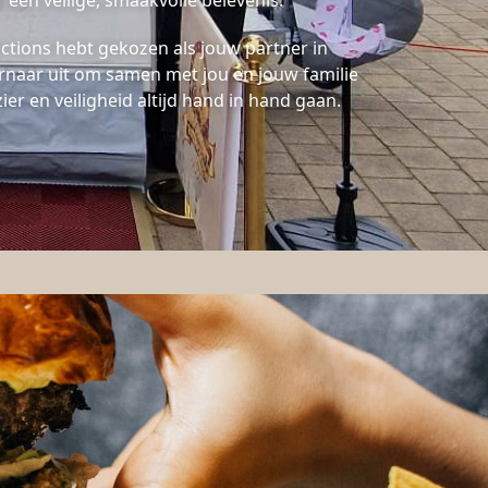
 een veilige, smaakvolle belevenis.
tions hebt gekozen als jouw partner in
 ernaar uit om samen met jou en jouw familie
er en veiligheid altijd hand in hand gaan.
s