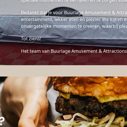
speciale momenten te verrijken en te zorgen voor
Bedankt dat je voor Buurlage Amusement & Attrac
entertainment, lekker eten en plezier. We kijken
onvergetelijke momenten te creëren, waarbij plezi
Tot ziens!
Het team van Buurlage Amusement & Attraction
?