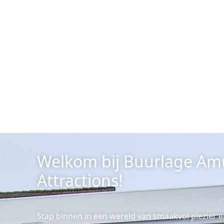
Welkom bij Buurlage A
Attractions!
Stap binnen in een wereld van smaakvol plezier